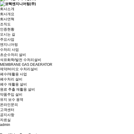
회사소개
회사개요
회사연혁
조직도
인증현황
오시는 길
주요사업
엔지니어링
수처리 사업
초순수처리 설비
석유화학/발전 수처리설비
MEMBRANE GAS DEAERATOR
제약/바이오 수처리설비
폐수/재활용 사업
폐수처리 설비
폐수 재활용 설비
원료 추출 재활용 설비
약품주입 설비
유지 보수 용역
온라인문의
고객센터
공지사항
자료실
admin