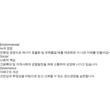
Business3
폐수/재활용 사업
깨끗한 환경과 효율적인 자원 활용을 동시에 실현
자세히보기
04
Environmental
Business4
녹색 경영
유지 보수 용역
친환경 경영으로 에너지 효율화 및 유해물질 배출 제로화로 더 나은 미래를 만들어갑
수처리설비에 대한 점검, 보수, 개선 업무를 수행
Social
자세히보기
사회적 책임
고용확대 및 지역사회와 균형발전을 위해 소통하며 성장해 나가고 있습니다.
Governance
지배구조 개선
건전성과 투명성을 바탕으로 믿고 신뢰할 수 있는 정도경영을 실천합니다.
의 공식 홈페이지가 새롭게 단장하였습니다.
2026.04.08
 홈페이지를 방문해 주신 여러분께 진심으로 감사드립니다.고객 여러…
.
Tel. 031-777-3660~1
fax. 031-777-3662
kotec@koteceng.co.kr