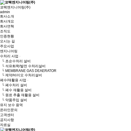
코텍엔지니어링(주)
admin
회사소개
회사개요
회사연혁
조직도
인증현황
오시는 길
주요사업
엔지니어링
수처리 사업
└ 초순수처리 설비
└ 석유화학/발전 수처리설비
└ MEMBRANE GAS DEAERATOR
└ 제약/바이오 수처리설비
폐수/재활용 사업
└ 폐수처리 설비
└ 폐수 재활용 설비
└ 원료 추출 재활용 설비
└ 약품주입 설비
유지 보수 용역
온라인문의
고객센터
공지사항
자료실